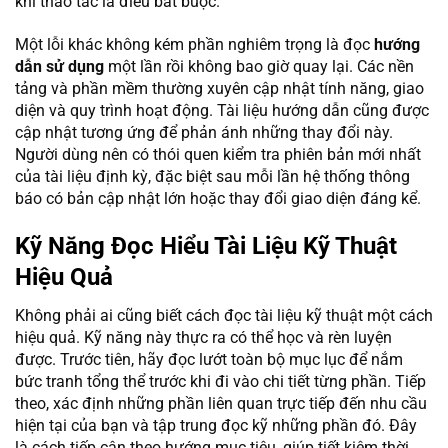
khi thao tác là điều bắt buộc.
Một lỗi khác không kém phần nghiêm trọng là đọc
hướng
dẫn sử dụng
một lần rồi không bao giờ quay lại. Các nền
tảng và phần mềm thường xuyên cập nhật tính năng, giao
diện và quy trình hoạt động. Tài liệu hướng dẫn cũng được
cập nhật tương ứng để phản ánh những thay đổi này.
Người dùng nên có thói quen kiểm tra phiên bản mới nhất
của tài liệu định kỳ, đặc biệt sau mỗi lần hệ thống thông
báo có bản cập nhật lớn hoặc thay đổi giao diện đáng kể.
Kỹ Năng Đọc Hiểu Tài Liệu Kỹ Thuật
Hiệu Quả
Không phải ai cũng biết cách đọc tài liệu kỹ thuật một cách
hiệu quả. Kỹ năng này thực ra có thể học và rèn luyện
được. Trước tiên, hãy đọc lướt toàn bộ mục lục để nắm
bức tranh tổng thể trước khi đi vào chi tiết từng phần. Tiếp
theo, xác định những phần liên quan trực tiếp đến nhu cầu
hiện tại của bạn và tập trung đọc kỹ những phần đó. Đây
là cách tiếp cận theo hướng mục tiêu, giúp tiết kiệm thời