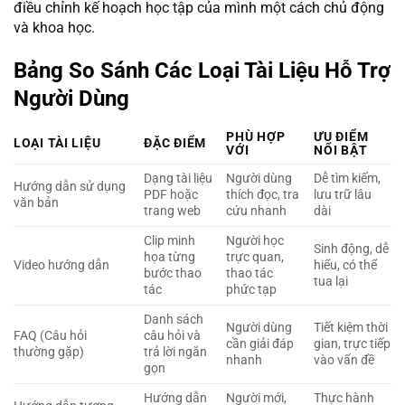
điều chỉnh kế hoạch học tập của mình một cách chủ động
và khoa học.
Bảng So Sánh Các Loại Tài Liệu Hỗ Trợ
Người Dùng
PHÙ HỢP
ƯU ĐIỂM
LOẠI TÀI LIỆU
ĐẶC ĐIỂM
VỚI
NỔI BẬT
Dạng tài liệu
Người dùng
Dễ tìm kiếm,
Hướng dẫn sử dụng
PDF hoặc
thích đọc, tra
lưu trữ lâu
văn bản
trang web
cứu nhanh
dài
Clip minh
Người học
Sinh động, dễ
họa từng
trực quan,
Video hướng dẫn
hiểu, có thể
bước thao
thao tác
tua lại
tác
phức tạp
Danh sách
Người dùng
Tiết kiệm thời
FAQ (Câu hỏi
câu hỏi và
cần giải đáp
gian, trực tiếp
thường gặp)
trả lời ngắn
nhanh
vào vấn đề
gọn
Hướng dẫn
Người mới,
Thực hành