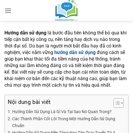
Bỏ
qua
nội
dung
Hướng dẫn sử dụng
là bước đầu tiên không thể bỏ qua khi
tiếp cận bất kỳ công cụ, nền tảng hay dịch vụ nào trong
thời đại số. Dù bạn là người mới bắt đầu hay đã có kinh
nghiệm, việc nắm vững
hướng dẫn sử dụng
đúng cách sẽ
giúp bạn khai thác tối đa tiềm năng của hệ thống, tránh
những sai lầm không đáng có và tiết kiệm thời gian đáng
kể. Bài viết này sẽ cung cấp cho bạn cái nhìn toàn diện, từ
khái niệm cơ bản đến các kỹ thuật nâng cao, giúp bạn làm
chủ mọi quy trình một cách tự tin và hiệu quả nhất.
Nội dung bài viết
Hướng Dẫn Sử Dụng Là Gì Và Tại Sao Nó Quan Trọng?
Các Thành Phần Cốt Lõi Trong Một Hướng Dẫn Sử Dụng
Chuẩn
Hướng Dẫn Sử Dụng Nền Tảng Học Tập Trực Tuyến Từ A