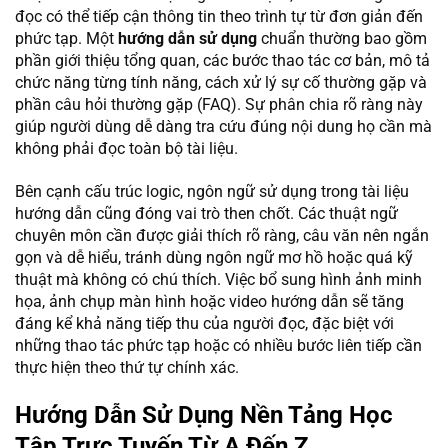
đọc có thể tiếp cận thông tin theo trình tự từ đơn giản đến
phức tạp. Một
hướng dẫn sử dụng
chuẩn thường bao gồm
phần giới thiệu tổng quan, các bước thao tác cơ bản, mô tả
chức năng từng tính năng, cách xử lý sự cố thường gặp và
phần câu hỏi thường gặp (FAQ). Sự phân chia rõ ràng này
giúp người dùng dễ dàng tra cứu đúng nội dung họ cần mà
không phải đọc toàn bộ tài liệu.
Bên cạnh cấu trúc logic, ngôn ngữ sử dụng trong tài liệu
hướng dẫn cũng đóng vai trò then chốt. Các thuật ngữ
chuyên môn cần được giải thích rõ ràng, câu văn nên ngắn
gọn và dễ hiểu, tránh dùng ngôn ngữ mơ hồ hoặc quá kỹ
thuật mà không có chú thích. Việc bổ sung hình ảnh minh
họa, ảnh chụp màn hình hoặc video hướng dẫn sẽ tăng
đáng kể khả năng tiếp thu của người đọc, đặc biệt với
những thao tác phức tạp hoặc có nhiều bước liên tiếp cần
thực hiện theo thứ tự chính xác.
Hướng Dẫn Sử Dụng Nền Tảng Học
Tập Trực Tuyến Từ A Đến Z