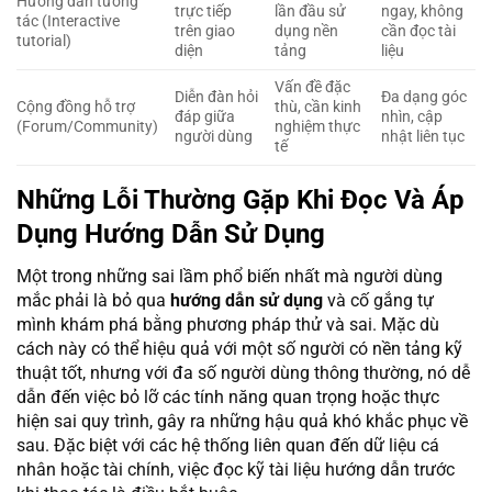
Hướng dẫn tương
trực tiếp
lần đầu sử
ngay, không
tác (Interactive
trên giao
dụng nền
cần đọc tài
tutorial)
diện
tảng
liệu
Vấn đề đặc
Diễn đàn hỏi
Đa dạng góc
Cộng đồng hỗ trợ
thù, cần kinh
đáp giữa
nhìn, cập
(Forum/Community)
nghiệm thực
người dùng
nhật liên tục
tế
Những Lỗi Thường Gặp Khi Đọc Và Áp
Dụng Hướng Dẫn Sử Dụng
Một trong những sai lầm phổ biến nhất mà người dùng
mắc phải là bỏ qua
hướng dẫn sử dụng
và cố gắng tự
mình khám phá bằng phương pháp thử và sai. Mặc dù
cách này có thể hiệu quả với một số người có nền tảng kỹ
thuật tốt, nhưng với đa số người dùng thông thường, nó dễ
dẫn đến việc bỏ lỡ các tính năng quan trọng hoặc thực
hiện sai quy trình, gây ra những hậu quả khó khắc phục về
sau. Đặc biệt với các hệ thống liên quan đến dữ liệu cá
nhân hoặc tài chính, việc đọc kỹ tài liệu hướng dẫn trước