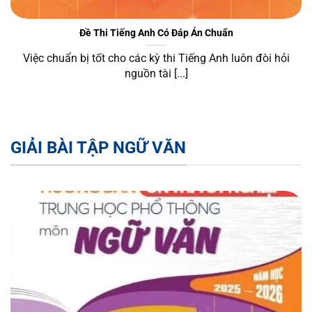
Việc phân chia theo môn học không chỉ giúp tối ưu trải
Đề Thi Tiếng Anh Có Đáp Án Chuẩn
nghiệm người dùng mà còn tạo ra cấu trúc topical
authority mạnh, hỗ trợ website phát triển bền vững trên
Việc chuẩn bị tốt cho các kỳ thi Tiếng Anh luôn đòi hỏi
các nhóm từ khóa giáo dục.
nguồn tài [...]
Toán học
Toán học là trụ cột chính trong hệ thống nội dung, tập
trung vào việc phân tích và giải chi tiết từng dạng bài
GIẢI BÀI TẬP NGỮ VĂN
từ cơ bản đến nâng cao. Nội dung được thiết kế theo
hướng từng bước, giúp học sinh hiểu rõ bản chất thay
vì chỉ ghi nhớ công thức.
Các dạng nội dung chính bao gồm:
Giải bài tập Toán theo từng dạng bài và chuyên đề
cụ thể
Hướng dẫn giải Toán online theo từng bước logic rõ
ràng