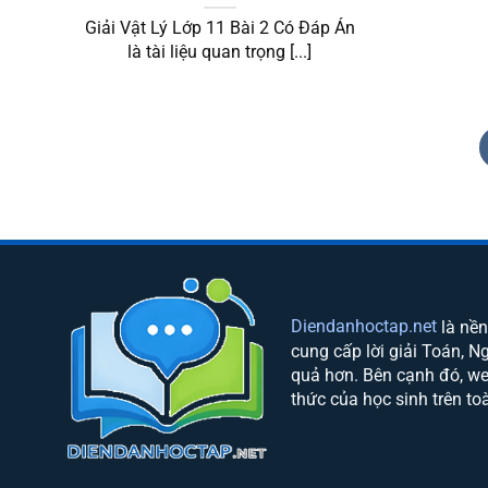
Giải Vật Lý Lớp 11 Bài 2 Có Đáp Án
là tài liệu quan trọng [...]
Diendanhoctap.net
là nền
cung cấp lời giải Toán, N
quả hơn. Bên cạnh đó, web
thức của học sinh trên to