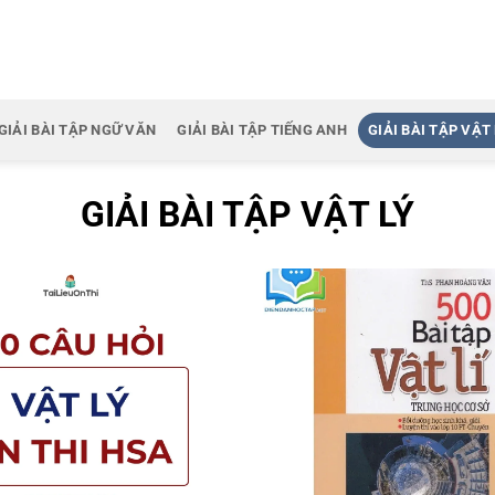
GIẢI BÀI TẬP NGỮ VĂN
GIẢI BÀI TẬP TIẾNG ANH
GIẢI BÀI TẬP VẬT 
GIẢI BÀI TẬP VẬT LÝ