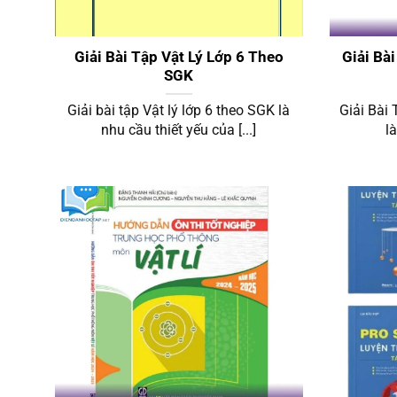
Giải Vật Lý 6
Giải Bài Tập Vật Lý Lớp 6 Theo
Giải Bà
SGK
Giải bài tập Vật lý lớp 6 theo SGK là
Giải Bài
nhu cầu thiết yếu của [...]
l
Giải Vật Lý 9