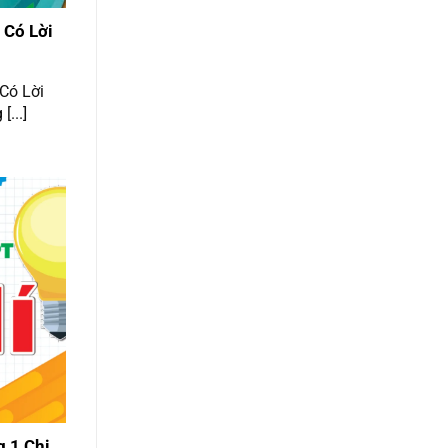
 Có Lời
 Có Lời
[...]
g 1 Chi