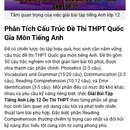
Tầm quan trọng của việc giải bài tập tiếng Anh lớp 12
Phân Tích Cấu Trúc Đề Thi THPT Quốc
Gia Môn Tiếng Anh
Để có chiến lược ôn tập hiệu quả, học sinh cần nắm vững
cấu trúc đề thi THPT Quốc gia môn tiếng Anh. Đề thi gồm
50 câu trắc nghiệm với thời gian làm bài 60 phút, được
chia thành các phần chính: Phonetics (2-3 câu),
Vocabulary and Grammar (15-20 câu), Communication (2-3
câu), Reading Comprehension (10-12 câu), và Error
Identification (3-5 câu). Mỗi phần đều có mức độ khó khác
nhau và yêu cầu kỹ năng riêng biệt. Việc
Giải Bài Tập
Tiếng Anh Lớp 12 Ôn Thi THPT
theo từng phần sẽ giúp
học sinh làm quen với dạng câu hỏi và phát triển chiến
thuật làm bài phù hợp. Đặc biệt, phần Reading
Comprehension thường chiếm tỷ trọng cao nhất và đòi hỏi
kỹ năng đọc hiểu tốt cùng vốn từ vựng phong phú.