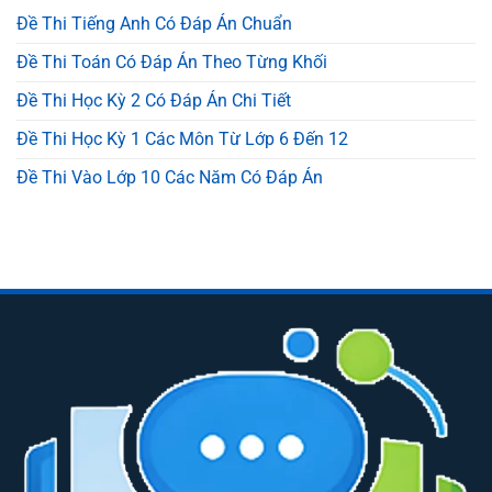
Đề Thi Tiếng Anh Có Đáp Án Chuẩn
Đề Thi Toán Có Đáp Án Theo Từng Khối
Đề Thi Học Kỳ 2 Có Đáp Án Chi Tiết
Đề Thi Học Kỳ 1 Các Môn Từ Lớp 6 Đến 12
Đề Thi Vào Lớp 10 Các Năm Có Đáp Án