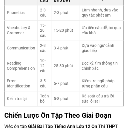
CÂU
ĐỀ XUẤT
2-3
Làm nhanh, dựa vào
Phonetics
2-3 phút
câu
quy tắc phát âm
15-
Vocabulary &
Ưu tiên câu dễ, bỏ qua
20
15-20 phút
Grammar
câu khó
câu
2-3
Dựa vào ngữ cảnh
Communication
3-4 phút
câu
giao tiếp
10-
Reading
Đọc kỹ, tìm thông tin
12
25-30 phút
Comprehension
chính xác
câu
Error
3-5
Kiểm tra ngữ pháp
5-7 phút
Identification
câu
từng phần câu
Toàn
Rà soát câu trả lời,
Kiểm tra lại
5-8 phút
bộ
sửa lỗi sai
Chiến Lược Ôn Tập Theo Giai Đoạn
Việc ôn tập
Giải Bài Tập Tiếng Anh Lớp 12 Ôn Thi THPT