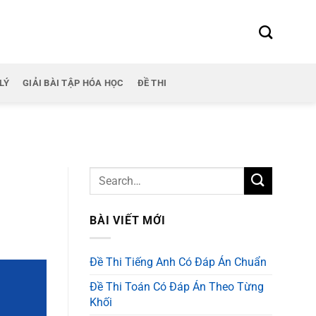
LÝ
GIẢI BÀI TẬP HÓA HỌC
ĐỀ THI
BÀI VIẾT MỚI
Đề Thi Tiếng Anh Có Đáp Án Chuẩn
Đề Thi Toán Có Đáp Án Theo Từng
Khối