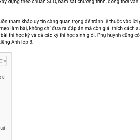
 xây dựng theo chuẩn SEO, bám sát chương trình, đồng thời vẫ
uồn tham khảo uy tín càng quan trọng để tránh lệ thuộc vào lời 
 mẹo làm bài, không chỉ đưa ra đáp án mà còn giải thích cách s
, bài thi học kỳ và cả các kỳ thi học sinh giỏi. Phụ huynh cũng c
iếng Anh lớp 8.
p 8
quả