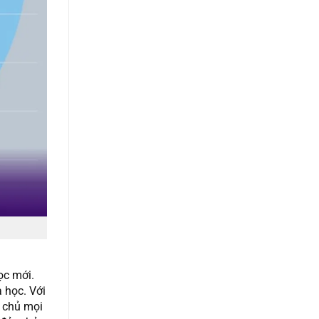
ọc mới.
 học. Với
m chủ mọi