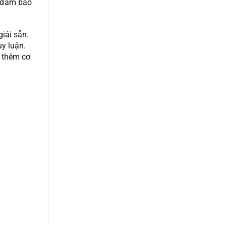
n đảm bảo
giải sẵn.
uy luận.
ó thêm cơ