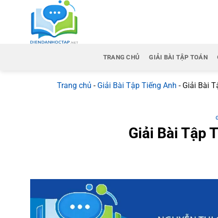
Bỏ
qua
nội
dung
TRANG CHỦ
GIẢI BÀI TẬP TOÁN
Trang chủ
-
Giải Bài Tập Tiếng Anh
-
Giải Bài T
Giải Bài Tập 