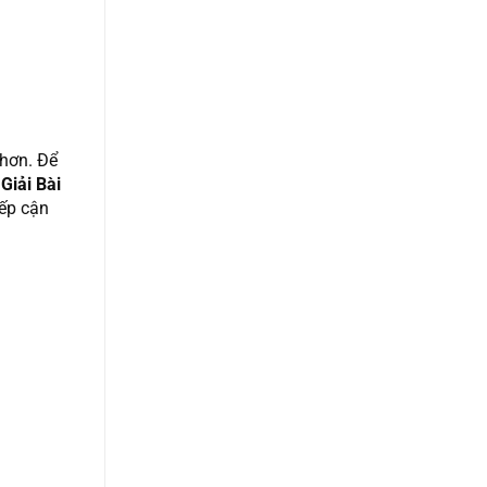
 hơn. Để
u
Giải Bài
iếp cận