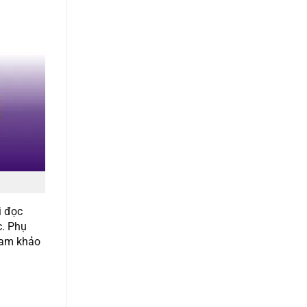
i đọc
c. Phụ
tham khảo