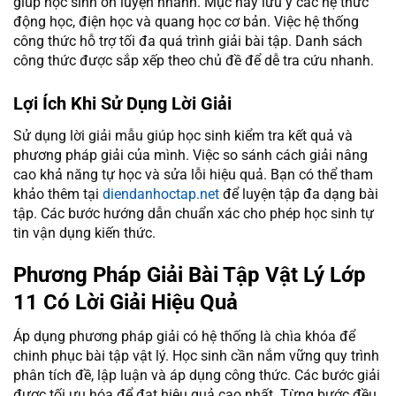
giúp học sinh ôn luyện nhanh. Mục này lưu ý các hệ thức
động học, điện học và quang học cơ bản. Việc hệ thống
công thức hỗ trợ tối đa quá trình giải bài tập. Danh sách
công thức được sắp xếp theo chủ đề để dễ tra cứu nhanh.
Lợi Ích Khi Sử Dụng Lời Giải
Sử dụng lời giải mẫu giúp học sinh kiểm tra kết quả và
phương pháp giải của mình. Việc so sánh cách giải nâng
cao khả năng tự học và sửa lỗi hiệu quả. Bạn có thể tham
khảo thêm tại
diendanhoctap.net
để luyện tập đa dạng bài
tập. Các bước hướng dẫn chuẩn xác cho phép học sinh tự
tin vận dụng kiến thức.
Phương Pháp Giải Bài Tập Vật Lý Lớp
11 Có Lời Giải Hiệu Quả
Áp dụng phương pháp giải có hệ thống là chìa khóa để
chinh phục bài tập vật lý. Học sinh cần nắm vững quy trình
phân tích đề, lập luận và áp dụng công thức. Các bước giải
được tối ưu hóa để đạt hiệu quả cao nhất. Từng bước đều