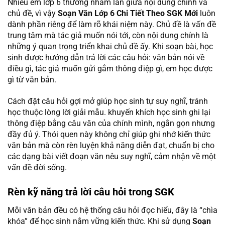
Nhiều em lớp 6 thường nhầm lẫn giữa nội dung chính và
chủ đề, vì vậy
Soạn Văn Lớp 6 Chi Tiết Theo SGK Mới
luôn
dành phần riêng để làm rõ khái niệm này. Chủ đề là vấn đề
trung tâm mà tác giả muốn nói tới, còn nội dung chính là
những ý quan trọng triển khai chủ đề ấy. Khi soạn bài, học
sinh được hướng dẫn trả lời các câu hỏi: văn bản nói về
điều gì, tác giả muốn gửi gắm thông điệp gì, em học được
gì từ văn bản.
Cách đặt câu hỏi gợi mở giúp học sinh tự suy nghĩ, tránh
học thuộc lòng lời giải mẫu. khuyến khích học sinh ghi lại
thông điệp bằng câu văn của chính mình, ngắn gọn nhưng
đầy đủ ý. Thói quen này không chỉ giúp ghi nhớ kiến thức
văn bản mà còn rèn luyện khả năng diễn đạt, chuẩn bị cho
các dạng bài viết đoạn văn nêu suy nghĩ, cảm nhận về một
vấn đề đời sống.
Rèn kỹ năng trả lời câu hỏi trong SGK
Mỗi văn bản đều có hệ thống câu hỏi đọc hiểu, đây là “chìa
khóa” để học sinh nắm vững kiến thức. Khi sử dụng
Soạn