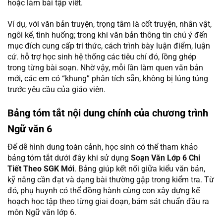
hoặc làm bài tập viết.
Ví dụ, với văn bản truyện, trọng tâm là cốt truyện, nhân vật,
ngôi kể, tình huống; trong khi văn bản thông tin chú ý đến
mục đích cung cấp tri thức, cách trình bày luận điểm, luận
cứ. hỗ trợ học sinh hệ thống các tiêu chí đó, lồng ghép
trong từng bài soạn. Nhờ vậy, mỗi lần làm quen văn bản
mới, các em có “khung” phân tích sẵn, không bị lúng túng
trước yêu cầu của giáo viên.
Bảng tóm tắt nội dung chính của chương trình
Ngữ văn 6
Để dễ hình dung toàn cảnh, học sinh có thể tham khảo
bảng tóm tắt dưới đây khi sử dụng
Soạn Văn Lớp 6 Chi
Tiết Theo SGK Mới
. Bảng giúp kết nối giữa kiểu văn bản,
kỹ năng cần đạt và dạng bài thường gặp trong kiểm tra. Từ
đó, phụ huynh có thể đồng hành cùng con xây dựng kế
hoạch học tập theo từng giai đoạn, bám sát chuẩn đầu ra
môn Ngữ văn lớp 6.