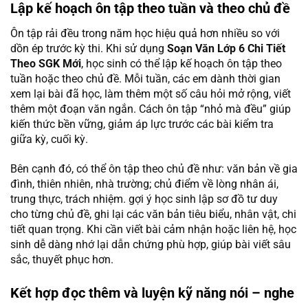
Lập kế hoạch ôn tập theo tuần và theo chủ đề
Ôn tập rải đều trong năm học hiệu quả hơn nhiều so với
dồn ép trước kỳ thi. Khi sử dụng
Soạn Văn Lớp 6 Chi Tiết
Theo SGK Mới
, học sinh có thể lập kế hoạch ôn tập theo
tuần hoặc theo chủ đề. Mỗi tuần, các em dành thời gian
xem lại bài đã học, làm thêm một số câu hỏi mở rộng, viết
thêm một đoạn văn ngắn. Cách ôn tập “nhỏ mà đều” giúp
kiến thức bền vững, giảm áp lực trước các bài kiểm tra
giữa kỳ, cuối kỳ.
Bên cạnh đó, có thể ôn tập theo chủ đề như: văn bản về gia
đình, thiên nhiên, nhà trường; chủ điểm về lòng nhân ái,
trung thực, trách nhiệm. gợi ý học sinh lập sơ đồ tư duy
cho từng chủ đề, ghi lại các văn bản tiêu biểu, nhân vật, chi
tiết quan trọng. Khi cần viết bài cảm nhận hoặc liên hệ, học
sinh dễ dàng nhớ lại dẫn chứng phù hợp, giúp bài viết sâu
sắc, thuyết phục hơn.
Kết hợp đọc thêm và luyện kỹ năng nói – nghe