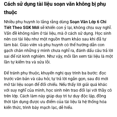
Cách sử dụng tài liệu soạn văn không bị phụ
thuộc
Nhiều phụ huynh lo lắng rằng dùng
Soạn Văn Lớp 6 Chi
Tiết Theo SGK Mới
sẽ khiến con ỷ lại, không chịu suy nghĩ.
Vấn đề không nằm ở tài liệu, mà ở cách sử dụng. Học sinh
nên coi tài liệu như một nguồn tham khảo sau khi đã tự
làm bài. Giáo viên và phụ huynh có thể hướng dẫn con
gạch chân những ý mình chưa nghĩ ra, đánh dấu câu trả lời
sai để rút kinh nghiệm. Như vậy, mỗi lần xem tài liệu là một
lần tự kiểm tra và sửa lỗi.
Để tránh phụ thuộc, khuyến nghị quy trình ba bước: đọc
trước văn bản và câu hỏi, tự trả lời ngắn gọn, sau đó mới
mở tài liệu soạn để đối chiếu. Nếu thấy lời giải quá khác
với suy nghĩ của mình, học sinh nên trao đổi lại với thầy cô
trên lớp. Cách làm này giúp duy trì tư duy độc lập, đồng
thời tận dụng được ưu điểm của tài liệu là hệ thống hóa
kiến thức, trình bày mạch lạc, dễ hiểu.