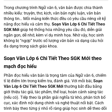
Trong chương trình Ngữ văn 6, văn bản được chia thành
nhiều kiểu: truyện, thơ, kịch, văn bản nghị luận, văn bản
thông tin… Mỗi mảng kiến thức đều có yêu cầu riêng về kỹ
năng đọc hiểu và cảm thụ.
Soạn Văn Lớp 6 Chi Tiết Theo
SGK Mới
giúp hệ thống hóa những yêu cầu đó, diễn giải
ngắn gọn, dễ nhớ, kèm ví dụ minh họa. Nhờ vậy, học sinh
không bị “ngợp” trước số lượng văn bản và dạng câu hỏi
đa dạng trong sách giáo khoa.
Soạn Văn Lớp 6 Chi Tiết Theo SGK Mới
theo
mạch đọc hiểu
Phần đọc hiểu văn bản là trọng tâm của Ngữ văn 6, chiếm
tỉ lệ điểm lớn trong kiểm tra, đánh giá. Với mỗi bài,
Soạn
Văn Lớp 6 Chi Tiết Theo SGK Mới
thường bắt đầu bằng
giới thiệu tác giả, tác phẩm, thể loại, hoàn cảnh sáng tác
(nếu có). Tiếp theo là phần giải nghĩa từ khó, phân tích bố
cục, xác định nội dung chính và nghệ thuật nổi bật. Cách
trình bày theo từng ý nhỏ rõ ràng giúp học sinh dễ theo dõi