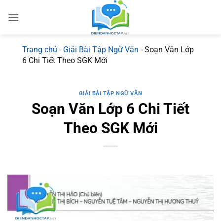
Bỏ
qua
nội
dung
Trang chủ
-
Giải Bài Tập Ngữ Văn
-
Soạn Văn Lớp
6 Chi Tiết Theo SGK Mới
GIẢI BÀI TẬP NGỮ VĂN
Soạn Văn Lớp 6 Chi Tiết
Theo SGK Mới