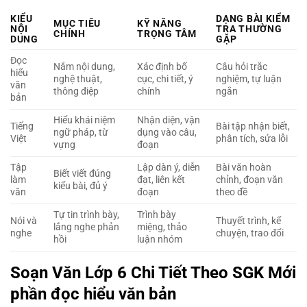
KIỂU
DẠNG BÀI KIỂM
MỤC TIÊU
KỸ NĂNG
NỘI
TRA THƯỜNG
CHÍNH
TRỌNG TÂM
DUNG
GẶP
Đọc
Nắm nội dung,
Xác định bố
Câu hỏi trắc
hiểu
nghệ thuật,
cục, chi tiết, ý
nghiệm, tự luận
văn
thông điệp
chính
ngắn
bản
Hiểu khái niệm
Nhận diện, vận
Tiếng
Bài tập nhận biết,
ngữ pháp, từ
dụng vào câu,
Việt
phân tích, sửa lỗi
vựng
đoạn
Tập
Lập dàn ý, diễn
Bài văn hoàn
Biết viết đúng
làm
đạt, liên kết
chỉnh, đoạn văn
kiểu bài, đủ ý
văn
đoạn
theo đề
Tự tin trình bày,
Trình bày
Nói và
Thuyết trình, kể
lắng nghe phản
miệng, thảo
nghe
chuyện, trao đổi
hồi
luận nhóm
Soạn Văn Lớp 6 Chi Tiết Theo SGK Mới
phần đọc hiểu văn bản