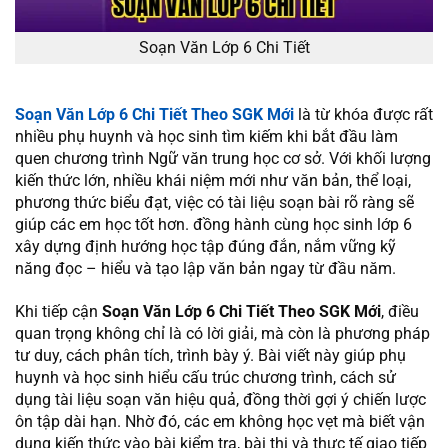
Soạn Văn Lớp 6 Chi Tiết
Soạn Văn Lớp 6 Chi Tiết Theo SGK Mới
là từ khóa được rất
nhiều phụ huynh và học sinh tìm kiếm khi bắt đầu làm
quen chương trình Ngữ văn trung học cơ sở. Với khối lượng
kiến thức lớn, nhiều khái niệm mới như văn bản, thể loại,
phương thức biểu đạt, việc có tài liệu soạn bài rõ ràng sẽ
giúp các em học tốt hơn. đồng hành cùng học sinh lớp 6
xây dựng định hướng học tập đúng đắn, nắm vững kỹ
năng đọc – hiểu và tạo lập văn bản ngay từ đầu năm.
Khi tiếp cận
Soạn Văn Lớp 6 Chi Tiết Theo SGK Mới
, điều
quan trọng không chỉ là có lời giải, mà còn là phương pháp
tư duy, cách phân tích, trình bày ý. Bài viết này giúp phụ
huynh và học sinh hiểu cấu trúc chương trình, cách sử
dụng tài liệu soạn văn hiệu quả, đồng thời gợi ý chiến lược
ôn tập dài hạn. Nhờ đó, các em không học vẹt mà biết vận
dụng kiến thức vào bài kiểm tra, bài thi và thực tế giao tiếp