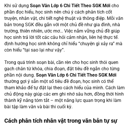
Khi sử dụng
Soạn Văn Lớp 6 Chi Tiết Theo SGK Mới
cho
phần đọc hiểu, học sinh nên chú ý cách phân tích cốt
truyện, nhân vật, chi tiết nghệ thuật và thông điệp. Mỗi văn
bản trong SGK đều gắn với một chủ đề như gia đình, nhà
trường, thiên nhiên, ước mơ… Việc nắm vững chủ đề giúp
học sinh trả lời tốt các câu hỏi cảm nhận, liên hệ thực tế.
định hướng học sinh không chỉ hiểu “chuyện gì xảy ra” mà
còn hiểu “tại sao lại như vậy”.
Trong quá trình soạn bài, cần rèn cho học sinh thói quen
gạch chân từ khóa, chia đoạn, đặt tiêu đề ngắn cho từng
phần nội dung.
Soạn Văn Lớp 6 Chi Tiết Theo SGK Mới
thường gợi ý sẵn một số tiêu đề đoạn, học sinh có thể
tham khảo để tự đặt lại theo cách hiểu của mình. Cách làm
chủ động này giúp các em ghi nhớ sâu hơn, đồng thời hình
thành kỹ năng tóm tắt – một năng lực quan trọng khi làm
bài tập làm văn và bài thi cuối kỳ.
Cách phân tích nhân vật trong văn bản tự sự