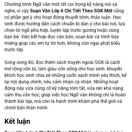
Chương trình Ngữ văn mới rất coi trọng kỹ năng nói và
nghe, vì vậy
Soạn Văn Lớp 6 Chi Tiết Theo SGK Mới
cũng
có phần gợi ý cho hoạt động thuyết trình, thảo luận. Học
sinh được hướng dẫn cách chuẩn bị dàn ý cho bài nói, lựa
chọn từ ngữ phù hợp, luyện tập trước gương hoặc cùng
bạn bè. Việc kết hợp đọc văn bản, soạn bài và trình bày
miệng giúp các em tự tin hơn, không còn ngại phát biểu
trước lớp.
Song song đó, đọc thêm sách truyện ngoài SGK là cách
mở rộng vốn từ, làm giàu vốn sống cho học sinh. khuyến
khích học sinh chia sẻ những cuốn sách mình yêu thích, kể
lại nội dung chính, nêu cảm nhận cá nhân. Những hoạt
động này vừa củng cố kỹ năng tóm tắt, vừa rèn khả năng
cảm thụ văn học, giúp việc học Ngữ văn không chỉ là hoàn
thành bài tập, mà còn là hành trình khám phá thế giới và
chính bản thân mình.
Kết luận