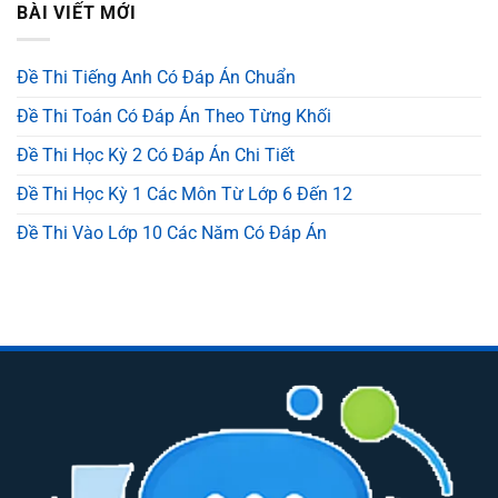
BÀI VIẾT MỚI
Đề Thi Tiếng Anh Có Đáp Án Chuẩn
Đề Thi Toán Có Đáp Án Theo Từng Khối
Đề Thi Học Kỳ 2 Có Đáp Án Chi Tiết
Đề Thi Học Kỳ 1 Các Môn Từ Lớp 6 Đến 12
Đề Thi Vào Lớp 10 Các Năm Có Đáp Án