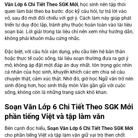
Văn Lớp 6 Chi Tiết Theo SGK Mới
, học sinh nên tập thói
quen làm bài theo ba bước: đọc kỹ câu hỏi, tự trả lời vào
vở, sau đó mới đối chiếu với gợi ý. Cách làm này giúp phát
triển tư duy độc lập, tránh phụ thuộc hoàn toàn vào tài liệu
soạn bài. Lời giải trong tài liệu chỉ nên xem như hướng dẫn,
không phải khuôn mẫu cứng nhắc.
Đặc biệt, với câu hỏi vận dụng, yêu cầu liên hệ bản thân
hoặc thực tế cuộc sống, tài liệu soạn thường đưa ra gợi ý
mở, không áp đặt một đáp án duy nhất. tôn trọng góc nhìn
cá nhân của học sinh, khuyến khích các em chia sẻ câu
chuyện thật, cảm xúc thật. Nhờ đó, giờ học Ngữ văn trở nên
sinh động hơn, học sinh thấy môn Văn gần gũi với cuộc
sống, không còn là những trang sách khô khan.
Soạn Văn Lớp 6 Chi Tiết Theo SGK Mới
phần tiếng Việt và tập làm văn
Bên cạnh đọc hiểu,
Soạn Văn Lớp 6 Chi Tiết Theo SGK Mới
cho phần tiếng Việt và tập làm văn giữ vai trò then chốt