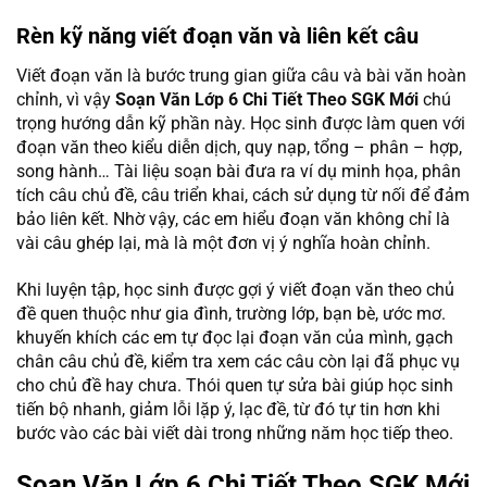
Rèn kỹ năng viết đoạn văn và liên kết câu
Viết đoạn văn là bước trung gian giữa câu và bài văn hoàn
chỉnh, vì vậy
Soạn Văn Lớp 6 Chi Tiết Theo SGK Mới
chú
trọng hướng dẫn kỹ phần này. Học sinh được làm quen với
đoạn văn theo kiểu diễn dịch, quy nạp, tổng – phân – hợp,
song hành… Tài liệu soạn bài đưa ra ví dụ minh họa, phân
tích câu chủ đề, câu triển khai, cách sử dụng từ nối để đảm
bảo liên kết. Nhờ vậy, các em hiểu đoạn văn không chỉ là
vài câu ghép lại, mà là một đơn vị ý nghĩa hoàn chỉnh.
Khi luyện tập, học sinh được gợi ý viết đoạn văn theo chủ
đề quen thuộc như gia đình, trường lớp, bạn bè, ước mơ.
khuyến khích các em tự đọc lại đoạn văn của mình, gạch
chân câu chủ đề, kiểm tra xem các câu còn lại đã phục vụ
cho chủ đề hay chưa. Thói quen tự sửa bài giúp học sinh
tiến bộ nhanh, giảm lỗi lặp ý, lạc đề, từ đó tự tin hơn khi
bước vào các bài viết dài trong những năm học tiếp theo.
Soạn Văn Lớp 6 Chi Tiết Theo SGK Mới