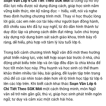
Soạn Văn Lớp 6 Chi Tiết Theo SGK Mới
là công cụ hỗ trợ
đắc lực nếu được sử dụng đúng cách, giúp học sinh nắm
vững kiến thức, rèn kỹ năng đọc – hiểu, viết, nói và nghe
theo định hướng chương trình mới. Thay vì học thuộc lòng
lời giải, các em nên coi tài liệu như người bạn đồng hành,
đối chiếu sau khi đã tự suy nghĩ, từ đó dần hình thành tư
duy độc lập và phong cách diễn đạt riêng. luôn chú trọng
xây dựng nội dung bám sát sách giáo khoa, trình bày rõ
ràng, dễ hiểu, phù hợp với tâm lý lứa tuổi lớp 6.
Trong bối cảnh chương trình Ngữ văn đổi mới theo hướng
phát triển năng lực, việc kết hợp soạn bài trước ở nhà, chủ
động phát biểu trên lớp và ôn tập đều đặn là chìa khóa để
học tốt môn học này. Phụ huynh và học sinh có thể tham
khảo thêm nhiều tài liệu, bài giảng, đề luyện tập trên trang
chủ
để có cái nhìn toàn diện hơn về lộ trình học tập từ lớp 6
lên các lớp trên. Khi biết cách khai thác
Soạn Văn Lớp 6
Chi Tiết Theo SGK Mới
một cách thông minh, môn Ngữ
văn sẽ trở nên gần gũi, thú vị, giúp học sinh phát triển ngôn
ngữ, tư duy và cảm xúc một cách hài hòa.