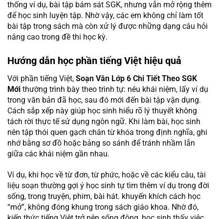
thống ví dụ, bài tập bám sát SGK, nhưng vẫn mở rộng thêm
để học sinh luyện tập. Nhờ vậy, các em không chỉ làm tốt
bài tập trong sách mà còn xử lý được những dạng câu hỏi
nâng cao trong đề thi học kỳ.
Hướng dẫn học phần tiếng Việt hiệu quả
Với phần tiếng Việt,
Soạn Văn Lớp 6 Chi Tiết Theo SGK
Mới
thường trình bày theo trình tự: nêu khái niệm, lấy ví dụ
trong văn bản đã học, sau đó mới đến bài tập vận dụng.
Cách sắp xếp này giúp học sinh hiểu rõ lý thuyết không
tách rời thực tế sử dụng ngôn ngữ. Khi làm bài, học sinh
nên tập thói quen gạch chân từ khóa trong định nghĩa, ghi
nhớ bằng sơ đồ hoặc bảng so sánh để tránh nhầm lẫn
giữa các khái niệm gần nhau.
Ví dụ, khi học về từ đơn, từ phức, hoặc về các kiểu câu, tài
liệu soạn thường gợi ý học sinh tự tìm thêm ví dụ trong đời
sống, trong truyện, phim, bài hát. khuyến khích cách học
“mở”, không đóng khung trong sách giáo khoa. Nhờ đó,
kiến thức tiếng Việt trở nên sống động, học sinh thấy việc