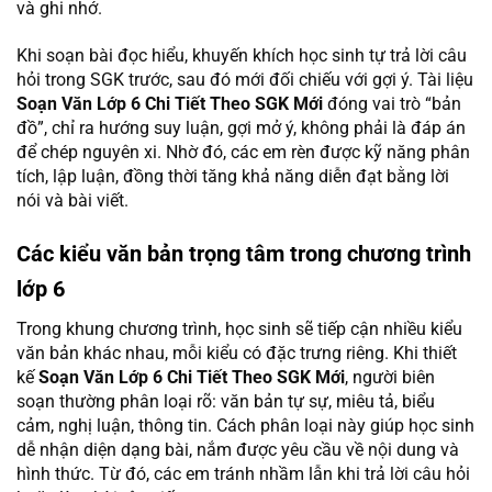
và ghi nhớ.
Khi soạn bài đọc hiểu, khuyến khích học sinh tự trả lời câu
hỏi trong SGK trước, sau đó mới đối chiếu với gợi ý. Tài liệu
Soạn Văn Lớp 6 Chi Tiết Theo SGK Mới
đóng vai trò “bản
đồ”, chỉ ra hướng suy luận, gợi mở ý, không phải là đáp án
để chép nguyên xi. Nhờ đó, các em rèn được kỹ năng phân
tích, lập luận, đồng thời tăng khả năng diễn đạt bằng lời
nói và bài viết.
Các kiểu văn bản trọng tâm trong chương trình
lớp 6
Trong khung chương trình, học sinh sẽ tiếp cận nhiều kiểu
văn bản khác nhau, mỗi kiểu có đặc trưng riêng. Khi thiết
kế
Soạn Văn Lớp 6 Chi Tiết Theo SGK Mới
, người biên
soạn thường phân loại rõ: văn bản tự sự, miêu tả, biểu
cảm, nghị luận, thông tin. Cách phân loại này giúp học sinh
dễ nhận diện dạng bài, nắm được yêu cầu về nội dung và
hình thức. Từ đó, các em tránh nhầm lẫn khi trả lời câu hỏi