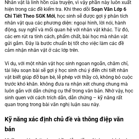
Nhân vật là linh hồn của truyện, vì vậy phần này luôn xuất
hiện trong các đề kiểm tra. Khi theo dõi
Soạn Văn Lớp 6
Chi Tiết Theo SGK Mới
, học sinh sẽ được gợi ý phân tích
nhân vật qua các phương diện: ngoại hình, lời nói, hành
động, suy nghĩ và mối quan hệ với nhân vật khác. Từ đó,
các em rút ra tính cách, phẩm chất, bài học mà nhân vật
gửi gắm. Đây là bước chuẩn bị tốt cho việc làm các đề
cảm nhận nhân vật ở các lớp trên.
Ví dụ, với một nhân vật học sinh ngoan ngoãn, chăm chỉ,
tài liệu soạn bài sẽ gợi ý học sinh chú ý đến chi tiết nhân
vật biết giúp đỡ bạn bè, lễ phép với thầy cô, không bỏ cuộc
trước khó khăn. không đưa ra nhận xét chung chung mà
luôn gắn với dẫn chứng cụ thể trong văn bản. Nhờ vậy, học
sinh quen với cách trích dẫn, dẫn chứng – kỹ năng rất
quan trọng trong bài văn nghị luận sau này.
Kỹ năng xác định chủ đề và thông điệp văn
bản