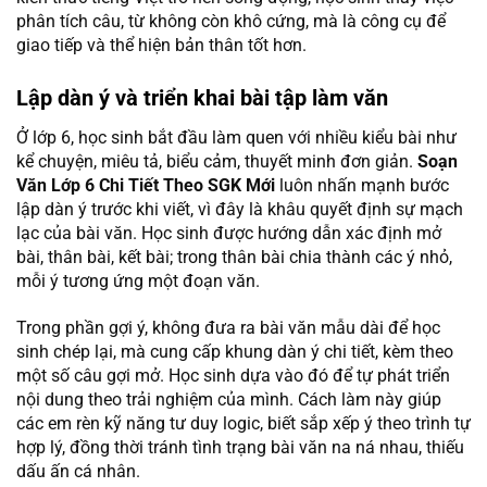
phân tích câu, từ không còn khô cứng, mà là công cụ để
giao tiếp và thể hiện bản thân tốt hơn.
Lập dàn ý và triển khai bài tập làm văn
Ở lớp 6, học sinh bắt đầu làm quen với nhiều kiểu bài như
kể chuyện, miêu tả, biểu cảm, thuyết minh đơn giản.
Soạn
Văn Lớp 6 Chi Tiết Theo SGK Mới
luôn nhấn mạnh bước
lập dàn ý trước khi viết, vì đây là khâu quyết định sự mạch
lạc của bài văn. Học sinh được hướng dẫn xác định mở
bài, thân bài, kết bài; trong thân bài chia thành các ý nhỏ,
mỗi ý tương ứng một đoạn văn.
Trong phần gợi ý, không đưa ra bài văn mẫu dài để học
sinh chép lại, mà cung cấp khung dàn ý chi tiết, kèm theo
một số câu gợi mở. Học sinh dựa vào đó để tự phát triển
nội dung theo trải nghiệm của mình. Cách làm này giúp
các em rèn kỹ năng tư duy logic, biết sắp xếp ý theo trình tự
hợp lý, đồng thời tránh tình trạng bài văn na ná nhau, thiếu
dấu ấn cá nhân.